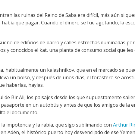
entran las ruinas del Reino de Saba era difícil, más aún si que
ue había que pagar. Cuando el dinero se fue agotando, la esco
eño de edificios de barro y calles estrechas iluminadas por 
 y conocidos el kat, una planta de consumo social que les c
a, habitualmente un kalashnikov, que en el mercado se pue
eva un bolso, y después de unos días, el forastero se acost
e haberlas, haylas.
ul de Bir Ali, los paisajes desde los que supuestamente salie
el pasaporte en un autobús y antes de que los amigos de la
lta el documento.
 la impotencia y la rabia, que sigo sublimando con
Arthur R
 en Adén, el histórico puerto hoy desvencijado de ese Yemen,