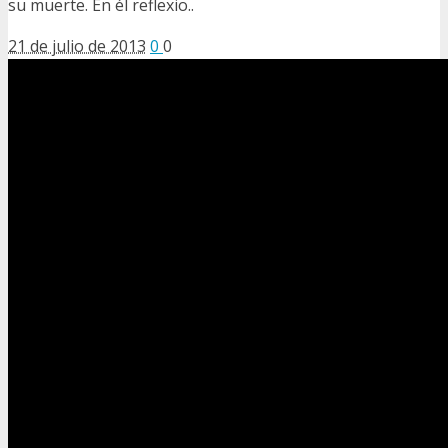
su muerte. En él reflexio..
21 de julio de 2013
0
0