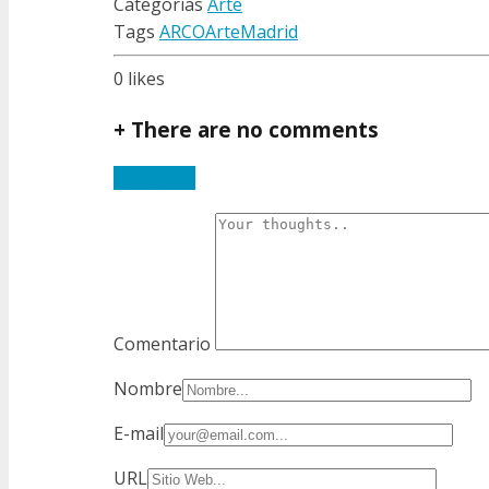
Categorías
Arte
Tags
ARCO
Arte
Madrid
0
likes
+
There are no comments
Add yours
Comentario
Nombre
E-mail
URL