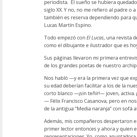
periodista.
El sueño se hubiera quedado 
siglo XX. Y no, no me refiero al padre o
también es reserva dependiendo para qui
Lucas Martín Espino.
Todo empezó con
El Lucas
, una revista 
como el dibujante e ilustrador que es ho
Sus páginas llevaron mi primera entrevi
de los grandes poetas de nuestro archi
Nos habló —y era la primera vez que exp
su edad deberían facilitar a los de la n
corto blanco —¡sin teñir!— joven, activa
— Félix Francisco Casanova, pero en no
de la antigua “Media naranja” con sofá at
Además, mis compañeros despertaron en 
primer lector entonces y ahora y quien
representaciones. Yo, como apuntadora, e