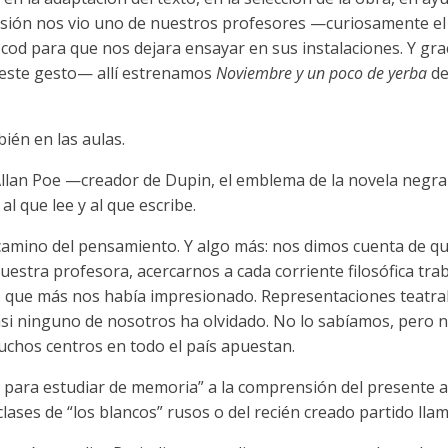
asión nos vio uno de nuestros profesores —curiosamente e
Icod para que nos dejara ensayar en sus instalaciones. Y gr
este gesto— allí estrenamos
Noviembre y un poco de yerba
de
ién en las aulas.
Allan Poe —creador de Dupin, el emblema de la novela negra
l que lee y al que escribe.
e camino del pensamiento. Y algo más: nos dimos cuenta de 
estra profesora, acercarnos a cada corriente filosófica tra
o que más nos había impresionado. Representaciones teatral
si ninguno de nosotros ha olvidado. No lo sabíamos, pero 
uchos centros en todo el país apuestan.
o para estudiar de memoria” a la comprensión del presente 
lases de “los blancos” rusos o del recién creado partido lla