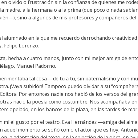
en olvido o frustración sin la confianza de quienes me rode
 a la madre, a la hermana o a la prima (que poco o nada sabí
én—), sino a algunos de mis profesores y compañeros del In
del alumnado en la que me recuerdo derrochando creatividad
y, Felipe Lorenzo.
sta, hecha a cuatro manos, junto con mi mejor amiga de ent
piélago, Manuel Padorno.
erimentaba tal cosa— de tú a tú, sin paternalismo y con muc
uestra. ¡Vaya subidón! Tampoco puedo olvidar a su “compañera
. ¡Editora! Por entonces nadie nos habló de los versos del 
sotras nació la poesía como costumbre. Nos acompañaba en 
erciopelado, en los bancos de la plaza, en las tardes de mar y
mí el gusto por el teatro. Eva Hernández —amiga del alma 
 en aquel momento se soñó como el actor que es hoy, Antoni
n la adaptación del texto, en la selección de la obra, en ay