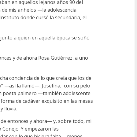
aban en aquellos lejanos años 90 del
an de mis anhelos —la adolescencia
stituto donde cursé la secundaria, el
 junto a quien en aquella época se soñó
onces y de ahora Rosa Gutiérrez, a uno
ha conciencia de lo que creía que los de
” —así la llamó—, Josefina,
con su pelo
gran poeta palmero —también adolescente
forma de cadáver exquisito en las mesas
 lluvia.
de entonces y ahora— y, sobre todo, mi
o Conejo. Y empezaron las
udar con lo que hiciera falta —menos